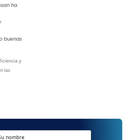
ssan ha
y
do buenas
iciencia y
n las