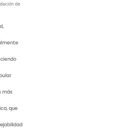
idación de
l,
ialmente
eciendo
pular
os más
ica, que
ejabilidad