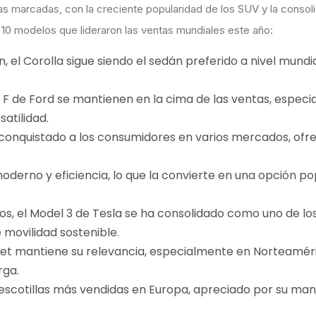
s marcadas, con la creciente popularidad de los SUV y la consol
 10 modelos que lideraron las ventas mundiales este año:
 el Corolla sigue siendo el sedán preferido a nivel mundia
e F de Ford se mantienen en la cima de las ventas, espec
atilidad.
conquistado a los consumidores en varios mercados, ofr
oderno y eficiencia, lo que la convierte en una opción po
os, el Model 3 de Tesla se ha consolidado como uno de l
movilidad sostenible.
let mantiene su relevancia, especialmente en Norteamér
rga.
as escotillas más vendidas en Europa, apreciado por su man