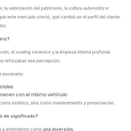
la valorización del patrimonio, la cultura automotriz e
qué este mercado creció, qué cambió en el perfil del cliente
tor.
triz?
ación, el coating cerámico y la limpieza interna profunda
os reforzaban esa percepción.
e escenario:
ociales
anecen con el mismo vehículo
 como estética, sino como mantenimiento y preservación.
ió de significado?
ezó a entenderse como
una inversión
.