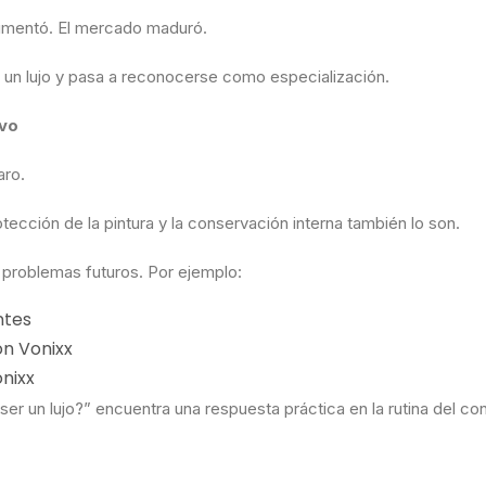
aumentó. El mercado maduró.
o un lujo y pasa a reconocerse como especialización.
ivo
aro.
tección de la pintura y la conservación interna también lo son.
problemas futuros. Por ejemplo:
ntes
on Vonixx
onixx
e ser un lujo?” encuentra una respuesta práctica en la rutina del c