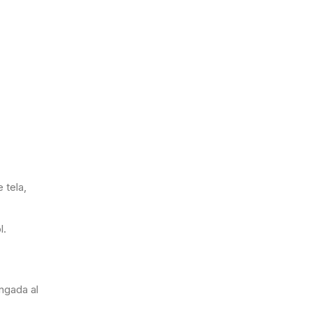
 tela,
l.
ngada al