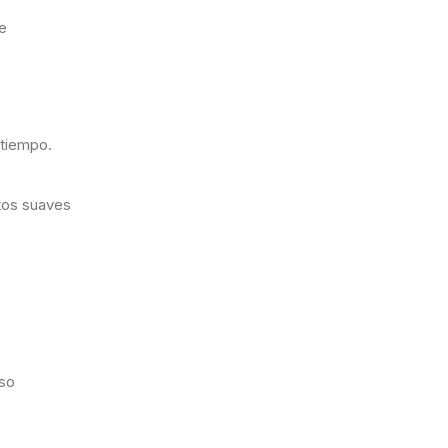
e
 tiempo.
ntos suaves
uso