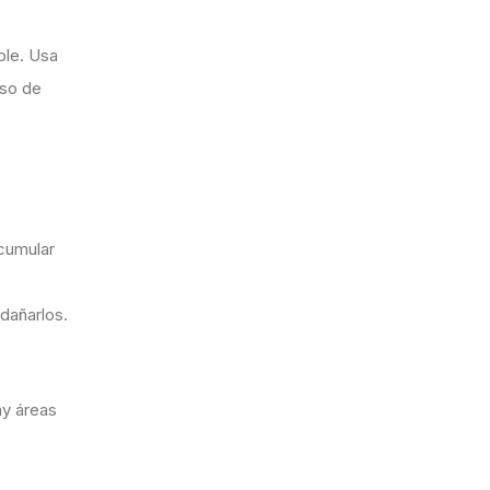
ble. Usa
aso de
acumular
 dañarlos.
ay áreas