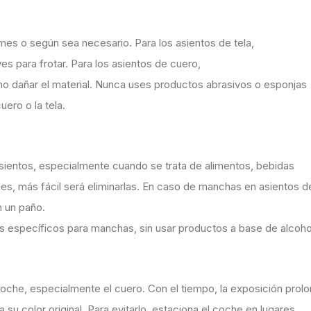
 mes o según sea necesario. Para los asientos de tela,
ves para frotar. Para los asientos de cuero,
 no dañar el material. Nunca uses productos abrasivos o esponjas
uero o la tela.
ientos, especialmente cuando se trata de alimentos, bebidas
s, más fácil será eliminarlas. En caso de manchas en asientos de
n un paño.
s específicos para manchas, sin usar productos a base de alcoho
 coche, especialmente el cuero. Con el tiempo, la exposición prolo
 su color original. Para evitarlo, estaciona el coche en lugares