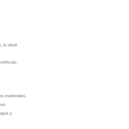
 lo ideal
 vehículo.
os materiales.
eas
agua y