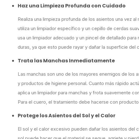
Haz una Limpieza Profunda con Cuidado
Realiza una limpieza profunda de los asientos una vez al
utiliza un limpiador específico y un cepillo de cerdas sua
usa un limpiador adecuado y un pincel de detallado para
duras, ya que esto puede rayar y dañar la superficie del c
Trata las Manchas Inmediatamente
Las manchas son uno de los mayores enemigos de los as
y productos de higiene personal. Cuanto más rápido actúe
aplica un limpiador para manchas y frota suavemente co
Para el cuero, el tratamiento debe hacerse con producto
Protege los Asientos del Sol y el Calor
El sol y el calor excesivo pueden dañar los asientos del
sol puede hacer que el material se seque, agriete y pierda