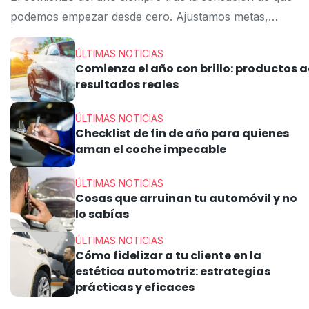
podemos empezar desde cero. Ajustamos metas,
reorganizamos la vida y buscamos formas de ser
ÚLTIMAS NOTICIAS
más responsables con decisiones que impactan no
Comienza el año con brillo: productos
solo nuestra rutina, sino también el medio ambiente.
resultados reales
Entre estos nuevos hábitos, el lavado ecológico y
consciente del coche ha ganado cada vez más
ÚLTIMAS NOTICIAS
Checklist de fin de año para quienes
protagonismo — y con razones de peso.
aman el coche impecable
A fin de cuentas, el mantenimiento del vehículo no neces
sinónimo
ÚLTIMAS NOTICIAS
de desperdicio de agua, agresión al barniz o exceso de 
Cosas que arruinan tu automóvil y no
lo sabías
Por el contrario, con los productos y
técnicas adecuados es posible proteger la pintura, ahorra
ÚLTIMAS NOTICIAS
Cómo fidelizar a tu cliente en la
En este
estética automotriz: estrategias
artículo, descubrirás cómo iniciar el año adoptando prác
prácticas y eficaces
eficientes, garantizando un vehículo limpio, protegido