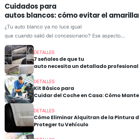
Cuidados para
autos blancos: cómo evitar el amaril
¿Tu auto blanco ya no luce igual
que cuando salió del concesionario? Ese aspecto
opaco, con manchas difíciles o un tono
DETALLES
que ya no parece tan blanco, no es inevitable.
7 señales de que tu
Es simplemente la consecuencia de una rutina
auto necesita un detallado profesional
de mantenimiento que necesita ajustarse. El
color blanco transmite limpieza, elegancia y modernidad,
DETALLES
Kit Básico para
y tiene la ventaja de disimular mejor los rayones superf
Cuidar del Coche en Casa: Cómo Mante
tono, depósito de impurezas o
marca de lluvia se hace visible con mucha más
DETALLES
rapidez sobre superficies claras. Por eso,
Cómo Eliminar Alquitran de la Pintura 
Proteger tu Vehículo
entender los cuidados específicos para
autos blancos es esencial para preservar su estética