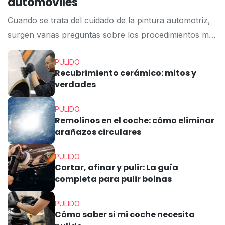
automóviles
Cuando se trata del cuidado de la pintura automotriz,
surgen varias preguntas sobre los procedimientos más
efectivos para mantener el brillo y la protección del
PULIDO
automóvil. El encerado y el pulido son dos de los
Recubrimiento cerámico: mitos y
métodos más comunes, pero tienen diferentes
verdades
propósitos y procesos. En este artículo, te
explicaremos la diferencia entre encerar y pulir, […]
PULIDO
Remolinos en el coche: cómo eliminar
arañazos circulares
PULIDO
Cortar, afinar y pulir: La guía
completa para pulir boinas
PULIDO
Cómo saber si mi coche necesita