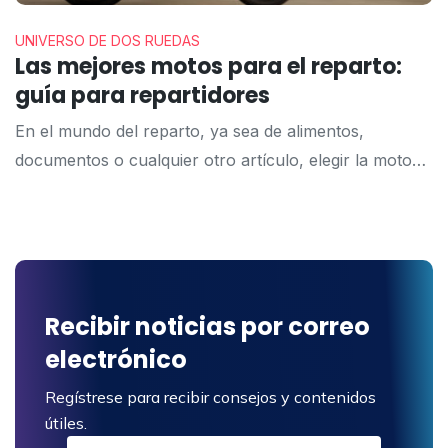
o residuos adheridos al barniz que alteran la apariencia v
El problema comienza de […]
UNIVERSO DE DOS RUEDAS
Las mejores motos para el reparto:
guía para repartidores
En el mundo del reparto, ya sea de alimentos,
documentos o cualquier otro artículo, elegir la moto
adecuada es crucial. La moto ideal debe ser
económica, fiable, cómoda y capaz de hacer frente a
las exigencias del día a día. En esta guía, exploraremos
las mejores motos para entregas en 2024. Criterios
para elegir una […]
Recibir noticias por correo
electrónico
Regístrese para recibir consejos y contenidos
útiles.